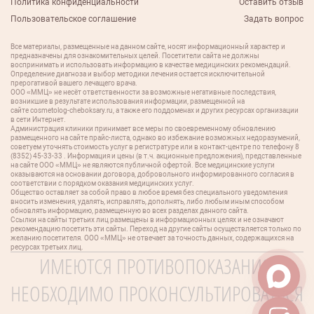
Политика конфиденциальности
Оставить отзыв
Пользовательское соглашение
Задать вопрос
Все материалы, размещенные на данном сайте, носят информационный характер и
предназначены для ознакомительных целей. Посетители сайта не должны
воспринимать и использовать информацию в качестве медицинских рекомендаций.
Определение диагноза и выбор методики лечения остается исключительной
прерогативой вашего лечащего врача.
ООО «ММЦ» не несёт ответственности за возможные негативные последствия,
возникшие в результате использования информации, размещенной на
сайте cosmetolog-cheboksary.ru, а также его поддоменах и других ресурсах организации
в сети Интернет.
Администрация клиники принимает все меры по своевременному обновлению
размещенного на сайте прайс-листа, однако во избежание возможных недоразумений,
советуем уточнять стоимость услуг в регистратуре или в контакт-центре по телефону 8
(8352) 45-33-33 . Информация и цены (в т.ч. акционные предложения), представленные
на сайте ООО «ММЦ» не являются публичной офертой. Все медицинские услуги
оказываются на основании договора, добровольного информированного согласия в
соответствии с порядком оказания медицинских услуг.
Общество оставляет за собой право в любое время без специального уведомления
вносить изменения, удалять, исправлять, дополнять, либо любым иным способом
обновлять информацию, размещенную во всех разделах данного сайта.
Ссылки на сайты третьих лиц размещены в информационных целях и не означают
рекомендацию посетить эти сайты. Переход на другие сайты осуществляется только по
желанию посетителя. ООО «ММЦ» не отвечает за точность данных, содержащихся на
ресурсах третьих лиц.
ИМЕЮТСЯ ПРОТИВОПОКАЗАНИЯ.
НЕОБХОДИМО ПРОКОНСУЛЬТИРОВАТЬСЯ