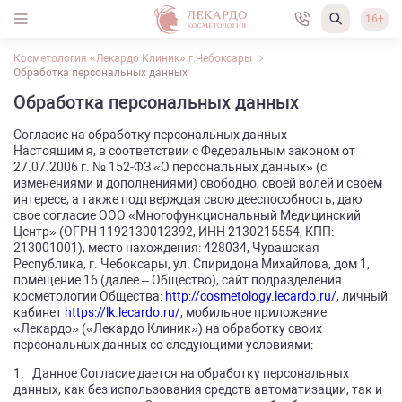
16+
Косметология «Лекардо Клиник» г.Чебоксары
Обработка персональных данных
Обработка персональных данных
Согласие на обработку персональных данных
Настоящим я, в соответствии с Федеральным законом от
27.07.2006 г. № 152-ФЗ «О персональных данных» (с
изменениями и дополнениями) свободно, своей волей и своем
интересе, а также подтверждая свою дееспособность, даю
свое согласие ООО «Многофункциональный Медицинский
Центр» (ОГРН 1192130012392, ИНН 2130215554, КПП:
213001001), место нахождения: 428034, Чувашская
Республика, г. Чебоксары, ул. Спиридона Михайлова, дом 1,
помещение 16 (далее – Общество), сайт подразделения
косметологии Общества:
http://cosmetology.lecardo.ru/
, личный
кабинет
https://lk.lecardo.ru/
, мобильное приложение
«Лекардо» («Лекардо Клиник») на обработку своих
персональных данных со следующими условиями:
1. Данное Согласие дается на обработку персональных
данных, как без использования средств автоматизации, так и