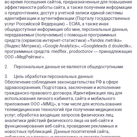
во время посещения сайтов, предназначенные для повышения
эффективности работы сайта, а также получении информации
о предпочтениях; доступ у учетной записи единой системы
идентификации и аутентификации (Порталу государственных
услуг Российской Федерации) – ЕСИА, а также иная
общедоступная информация обо мне, персональные данные,
передаваемые (получаемые) с помощью программных
средств (сервисов интернет-статистики) «Yandex.metrika»
(Яндекс Метрика); «Google Analytics»; «Googleleads.d.douleclik»;
программных средств: medflex , prodoctorov — принадлежащих
ООО «МедРейтинг».
2. Персональные данные не являются общедоступными.
3. Цель обработки персональных данных:
Обеспечение соблюдения законодательства РФ в сфере
здравоохранения; Подготовка, заключение и исполнение
гражданско-правового договора; Идентификация лиц для
использования личного кабинета, сайта и мобильного
приложения ООО «ММЦ», в том числе для использования
телемедицинских технологий при получении медицинских
услуг; обработка входящих запросов физических лиц;
аналитики действий физического лица на веб-сайте и
функционирования веб-сайта; проведение рекламных и
новостных публикаций. Данные посетителей сайта,