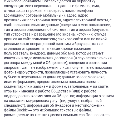
с их использованием. Согласие дается на обработку
следующих моих персональных данных: фамилия, имя,
отчество; дата рождения, возраст, номер телефона
(домашний/ сотовый/ мобильный); адрес; адрес
проживания; электронная почта, адрес электронной почты, e-
mail; пользовательские данные (сведения о местоположении,
тип и версия операционной системы, тип и версия браузера,
тип устройства и разрешение его экрана; источник, откуда
пришел на сайт пользователь; с какого сайта или по какой
рекламе; язык операционной системы и браузера; какие
страницы открывает и на какие кнопки нажимает
пользователь; ip-адрес); данные обо мне, которые станут
известны в ходе исполнения договоров (в случае заключения
договора между мной и Обществом), сведения о состоянии
здоровья; данные изображения лица, полученные с помощью
фото- видео устройств, позволяющие установить личность
субъекта персональных данных; данные голоса человека;
иная информация, предоставляемая пользователем в
комментариях к заявкам и формам, заполняемым на сайте;
отзывы и мнения о работе Общества и(или) о работе
подразделения косметология Общества; информация о записи
на оказание медицинских услуг (вид услуги, выбранный
специалист); информация об IP-адресе и местоположении;
файлы Cookie — это небольшие текстовые файлы,
размещаемые на жестких дисках компьютера Пользователя