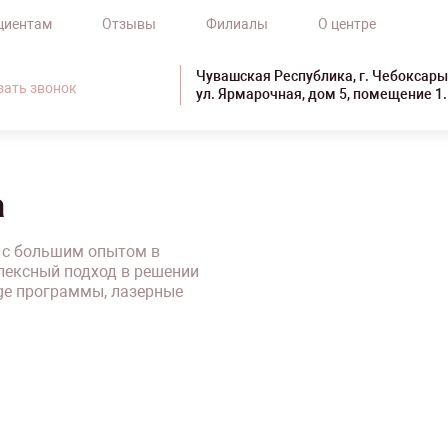
циентам
Отзывы
Филиалы
О центре
Чувашская Республика, г. Чебоксары
зать звонок
ул. Ярмарочная, дом 5, помещение 1.
а
 с большим опытом в
лексный подход в решении
age программы, лазерные