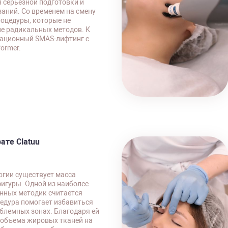
я серьезной подготовки и
аний. Со временем на смену
оцедуры, которые не
е радикальных методов. К
рационный SMAS-лифтинг с
ormer.
ате Clatuu
огии существует масса
игуры. Одной из наиболее
енных методик считается
цедура помогает избавиться
блемных зонах. Благодаря ей
 объема жировых тканей на