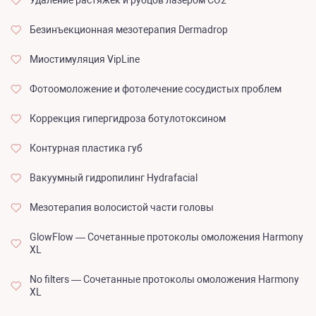
Удаление растяжек и рубцов лазером CO2
Безинъекционная мезотерапия Dermadrop
Миостимуляция VipLine
Фотоомоложение и фотолечение сосудистых проблем
Коррекция гипергидроза ботулотоксином
Контурная пластика губ
Вакуумный гидропилинг Hydrafacial
Мезотерапия волосистой части головы
GlowFlow — Сочетанные протоколы омоложения Harmony
XL
No filters — Сочетанные протоколы омоложения Harmony
XL