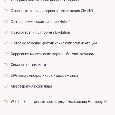
Лазерная эпиляция на аппарате Soprano
Основные этапы лазерного омоложения Clearlift
Фотодинамическая терапия Heleo4
Прессотерапия Linfopress Evolution
Фотоомоложение, фотолечение гиперпигментации
Коррекция мимических морщин ботулотоксином
Химические пилинги
LPG-вакуумно-роликовый массаж лица
Мезотерапия кожи лица
W-lift — Сочетанные протоколы омоложения Harmony XL