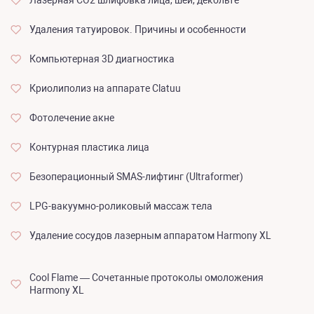
Лазерная СО2 шлифовка лица, шеи, декольте
Удаления татуировок. Причины и особенности
Компьютерная 3D диагностика
Криолиполиз на аппарате Clatuu
Фотолечение акне
Контурная пластика лица
Безоперационный SMAS-лифтинг (Ultraformer)
LPG-вакуумно-роликовый массаж тела
Удаление сосудов лазерным аппаратом Harmony XL
Cool Flame — Сочетанные протоколы омоложения
Harmony XL