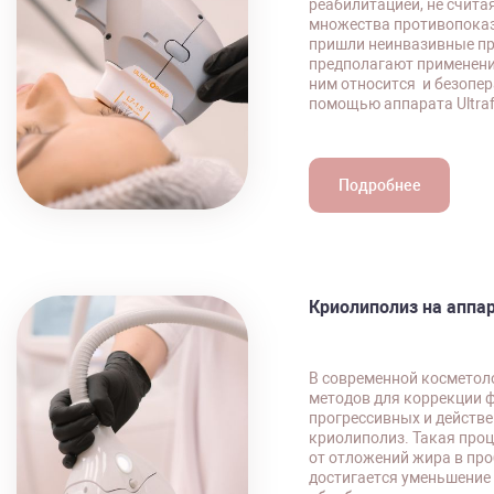
реабилитацией, не счита
множества противопоказ
пришли неинвазивные пр
предполагают применени
ним относится и безопе
помощью аппарата Ultraf
Подробнее
Криолиполиз на аппар
В современной косметол
методов для коррекции ф
прогрессивных и действ
криолиполиз. Такая про
от отложений жира в про
достигается уменьшение