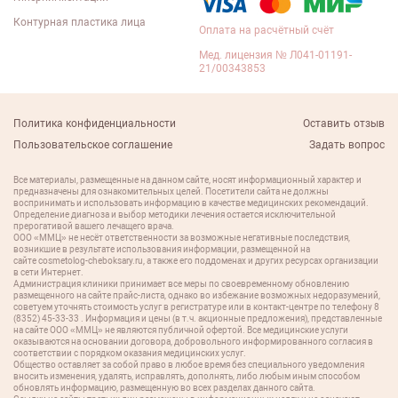
Контурная пластика лица
Оплата на расчётный счёт
Мед. лицензия № Л041-01191-
21/00343853
Политика конфиденциальности
Оставить отзыв
Пользовательское соглашение
Задать вопрос
Все материалы, размещенные на данном сайте, носят информационный характер и
предназначены для ознакомительных целей. Посетители сайта не должны
воспринимать и использовать информацию в качестве медицинских рекомендаций.
Определение диагноза и выбор методики лечения остается исключительной
прерогативой вашего лечащего врача.
ООО «ММЦ» не несёт ответственности за возможные негативные последствия,
возникшие в результате использования информации, размещенной на
сайте cosmetolog-cheboksary.ru, а также его поддоменах и других ресурсах организации
в сети Интернет.
Администрация клиники принимает все меры по своевременному обновлению
размещенного на сайте прайс-листа, однако во избежание возможных недоразумений,
советуем уточнять стоимость услуг в регистратуре или в контакт-центре по телефону 8
(8352) 45-33-33 . Информация и цены (в т.ч. акционные предложения), представленные
на сайте ООО «ММЦ» не являются публичной офертой. Все медицинские услуги
оказываются на основании договора, добровольного информированного согласия в
соответствии с порядком оказания медицинских услуг.
Общество оставляет за собой право в любое время без специального уведомления
вносить изменения, удалять, исправлять, дополнять, либо любым иным способом
обновлять информацию, размещенную во всех разделах данного сайта.