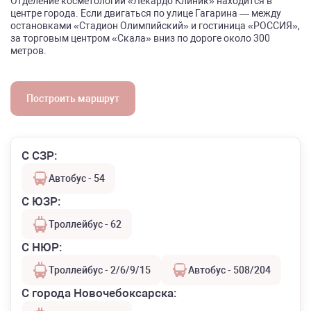
Отделение косметологии «Лекардо Клиник» находится в
центре города. Если двигаться по улице Гагарина — между
остановками «Стадион Олимпийский» и гостиница «РОССИЯ»,
за торговым центром «Скала» вниз по дороге около 300
метров.
Построить маршрут
С СЗР:
Автобус - 54
С ЮЗР:
Троллейбус - 62
С НЮР:
Троллейбус - 2/6/9/15
Автобус - 508/204
С города Новочебоксарска: