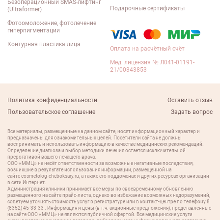
Безоперационный SMAS-лифтинг
Подарочные сертификаты
(Ultraformer)
Фотоомоложение, фотолечение
гиперпигментации
Контурная пластика лица
Оплата на расчётный счёт
Мед. лицензия № Л041-01191-
21/00343853
Политика конфиденциальности
Оставить отзыв
Пользовательское соглашение
Задать вопрос
Все материалы, размещенные на данном сайте, носят информационный характер и
предназначены для ознакомительных целей. Посетители сайта не должны
воспринимать и использовать информацию в качестве медицинских рекомендаций.
Определение диагноза и выбор методики лечения остается исключительной
прерогативой вашего лечащего врача.
ООО «ММЦ» не несёт ответственности за возможные негативные последствия,
возникшие в результате использования информации, размещенной на
сайте cosmetolog-cheboksary.ru, а также его поддоменах и других ресурсах организации
в сети Интернет.
Администрация клиники принимает все меры по своевременному обновлению
размещенного на сайте прайс-листа, однако во избежание возможных недоразумений,
советуем уточнять стоимость услуг в регистратуре или в контакт-центре по телефону 8
(8352) 45-33-33 . Информация и цены (в т.ч. акционные предложения), представленные
на сайте ООО «ММЦ» не являются публичной офертой. Все медицинские услуги